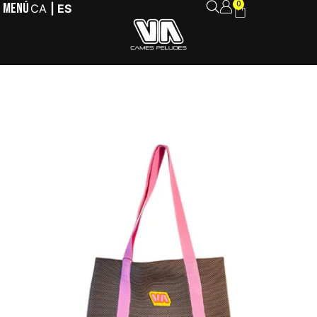
MENÚ
0
CA
ES